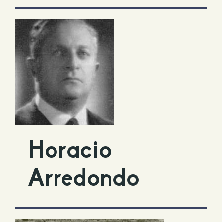
o
Horacio
Arredondo