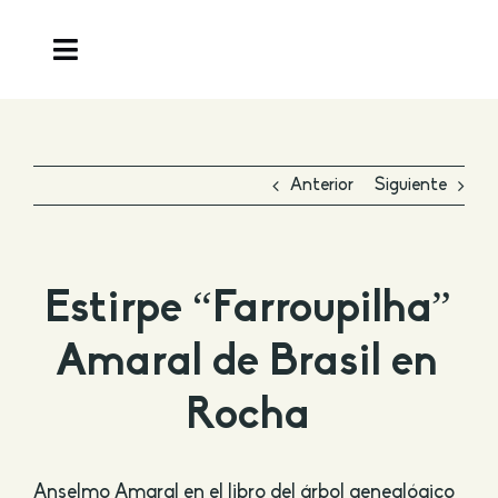
Saltar
al
Toggle
contenido
Navigation
Home
Anterior
Siguiente
Teodorita
Salas
Estirpe “Farroupilha”
Entrevistas
Amaral de Brasil en
Muestras particulares
Rocha
Comparte tus recuerdos
Anselmo Amaral en el libro del árbol genealógico