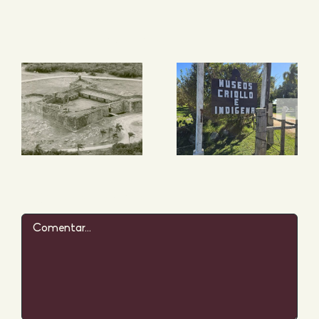
Proyectos relacionados
Museos
Fuerte de
de San
San
Miguel
Miguel
Deja tu comentario
Comentar