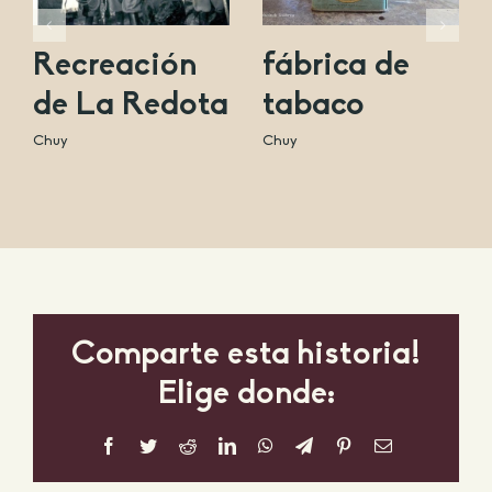
Recreación
fábrica de
de La Redota
tabaco
Chuy
Chuy
Comparte esta historia!
Elige donde:
Facebook
Twitter
Reddit
LinkedIn
WhatsApp
Telegram
Pinterest
Correo
electrónico