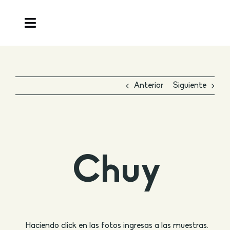
Saltar
al
Toggle
contenido
Navigation
Home
Anterior
Siguiente
Teodorita
Salas
Entrevistas
Chuy
Muestras particulares
Comparte tus recuerdos
Haciendo click en las fotos ingresas a las muestras.