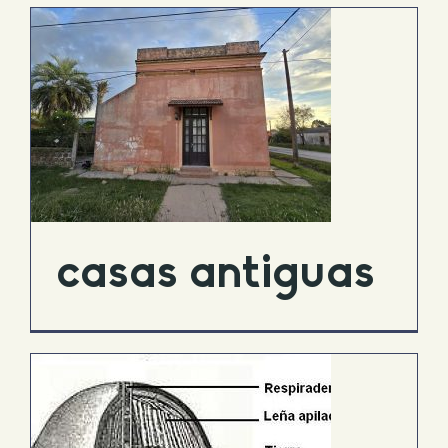
casas antiguas