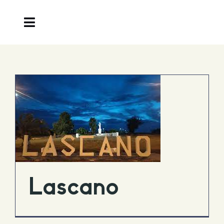
Saltar
al
Toggle
contenido
Navigation
Home
Teodorita
Salas
Entrevistas
Muestras particulares
Lascano
Comparte tus recuerdos